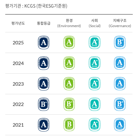
평가기관 : KCGS (한국ESG기준원)
환경
사회
지배구조
평가년도
통합등급
(Environment)
(Social)
(Governance)
HL 홀딩스 ESG 평가 결과 - 평가년도, 통합등급, 환경 (Environment), 사회(Social), 지배구조 (Governance) 제공 표
2025
2024
2023
2022
2021