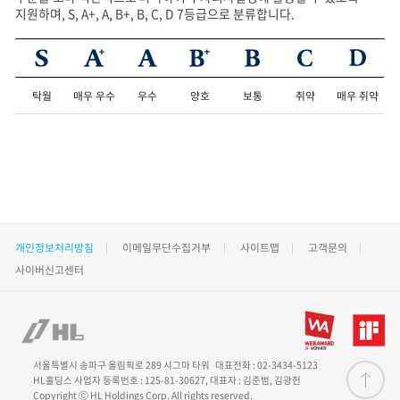
지원하며, S, A+, A, B+, B, C, D 7등급으로 분류합니다.
ESG 평가 등급 안내 - S, A+, A, B+, B, C, D 제공
탁월
매우 우수
우수
양호
보통
취약
매우 취약
개인정보처리방침
이메일무단수집거부
사이트맵
고객문의
사이버신고센터
서울특별시 송파구 올림픽로 289 시그마 타워 대표전화 : 02-3434-5123
위로 이동
HL홀딩스 사업자 등록번호 : 125-81-30627, 대표자 : 김준범, 김광헌
Copyright ⓒ HL Holdings Corp. All rights reserved.