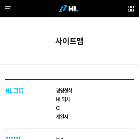
모바일 메뉴
계
사이트맵
열
사
HL 그룹
경영철학
HL 역사
CI
계열사