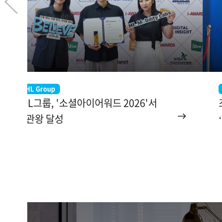
HL Group
HL그룹, '소셜아이어워드 2026'서
2관왕 달성