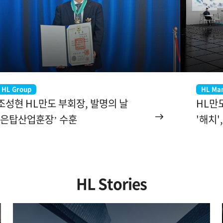
HL Group
HL Ma
조성현 HL만도 부회장, 발명의 날
HL만
‘은탑산업훈장’ 수훈
'해치
HL Stories