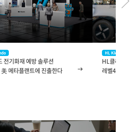
ndo
HL Klemove
도 전기화재 예방 솔루션
HL클레무브
', 美 메타플랜트에 진출한다
레벨4 자율