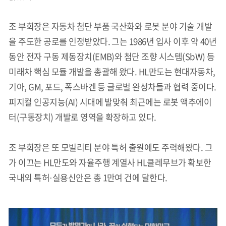
조 부회장은 자동차 첨단 부품 국산화와 로봇 분야 기술 개발
을 주도한 공로를 인정받았다. 그는 1986년 입사 이후 약 40년
동안 전자 구동 제동장치(EMB)와 첨단 조향 시스템(SbW) 등
미래차 핵심 모듈 개발을 총괄해 왔다. HL만도는 현대자동차,
기아, GM, 포드, 폭스바겐 등 글로벌 완성차들과 협력 중이다.
피지컬 인공지능(AI) 시대에 발맞춰 최근에는 로봇 액추에이
터(구동장치) 개발로 영역을 확장하고 있다.
조 부회장은 또 모빌리티 분야 특허 출원에도 주력해왔다. 그
가 이끄는 HL만도와 자율주행 계열사 HL클레무브가 확보한
국내외 특허·실용신안은 총 1만여 건에 달한다.