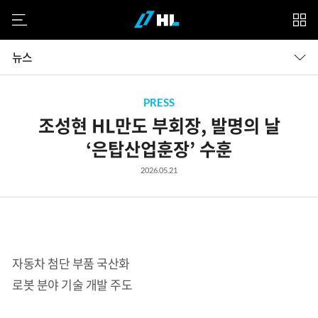
모바일 메뉴
계
열
PRESS
조성현 HL만도 부회장, 발명의 날
사
‘은탑산업훈장’ 수훈
2026.05.21
자동차 첨단 부품 국산화
로봇 분야 기술 개발 주도