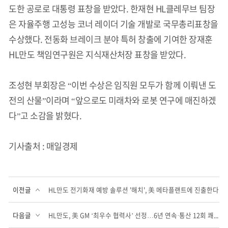
도한 공로로 대통령 표창을 받았다. 한재현 HL클레무브 팀장
은 자율주행 고성능 코너 레이더 기술 개발로 국무총리표창을
수상했다. 전동화 브레이크 분야 특허 창출에 기여한 장재훈
HL만도 책임연구원은 지식재산처장 표창을 받았다.
조성현 부회장은 “이번 수상은 임직원 모두가 함께 이뤄낸 도
전의 산물”이라며 “앞으로도 미래차와 로봇 연구에 매진하겠
다”고 소감을 밝혔다.
기사출처 : 매일경제
이전글
HL만도 전기화재 예방 솔루션 '해치', 美 메타플랜트에 진출한다
다음글
HL만도, 美 GM ‘최우수 협력사’ 선정…6년 연속·통산 12회 쾌거