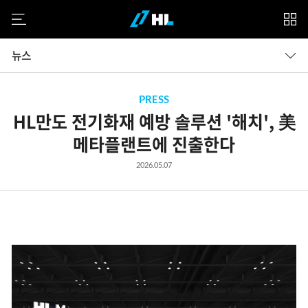
모바일 메뉴
계
열
PRESS
HL만도 전기화재 예방 솔루션 '해치', 美
사
메타플랜트에 진출한다
2026.05.07