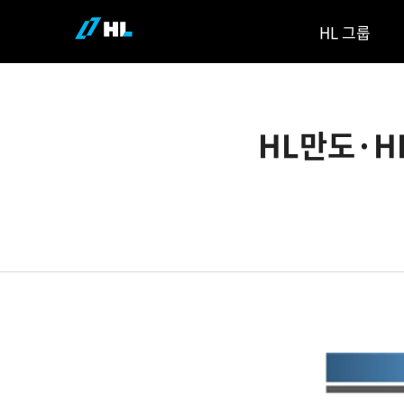
HL 그룹
HL만도·H