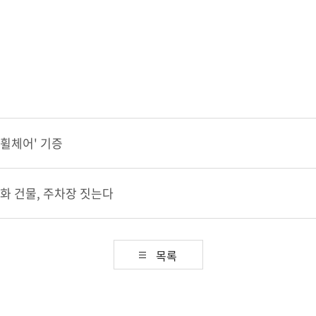
 휠체어' 기증
화 건물, 주차장 짓는다
목록